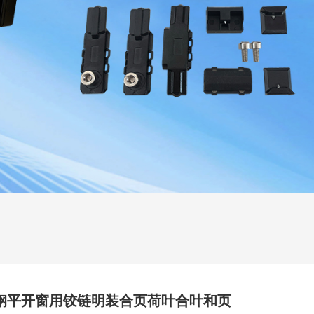
塑钢平开窗用铰链明装合页荷叶合叶和页