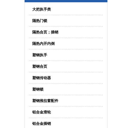
大把执手类
隔热门锁
隔热合页；插销
隔热内开内倒
塑钢执手
塑钢合页
塑钢传动器
塑钢锁
塑钢推拉窗配件
铝合金滑轮
铝合金插销