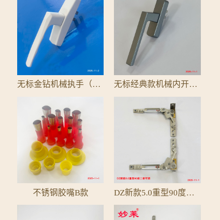
无标金钻机械执手（全铝配件）
无标经典款机械内开单执手25拨叉
不锈钢胶嘴B款
DZ新款5.0重型90度二维可调隐形铰链