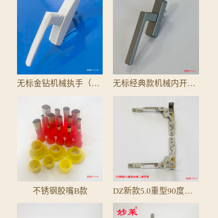
无标金钻机械执手（全铝配件）
无标经典款机械内开单执手25拨叉
不锈钢胶嘴B款
DZ新款5.0重型90度二维可调隐形铰链