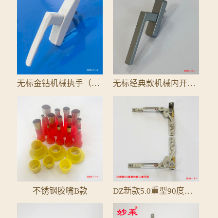
无标金钻机械执手（全铝配件）
无标经典款机械内开单执手25拨叉
不锈钢胶嘴B款
DZ新款5.0重型90度二维可调隐形铰链